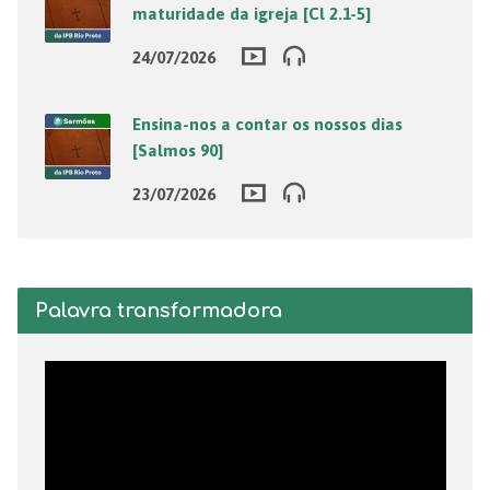
maturidade da igreja [Cl 2.1-5]
24/07/2026
Ensina-nos a contar os nossos dias
[Salmos 90]
23/07/2026
Palavra transformadora
Tocador
de
vídeo