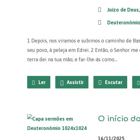
Juízo de Deus
Deuteronômi
1 Depois, nos viramos e subimos o caminho de Basã;
seu povo, à peleja em Edrei. 2 Então, o Senhor me 
terra dei na tua mão; e far-lhe-ás como…
Ler
Assistir
Escutar
O início da
16/11/2025