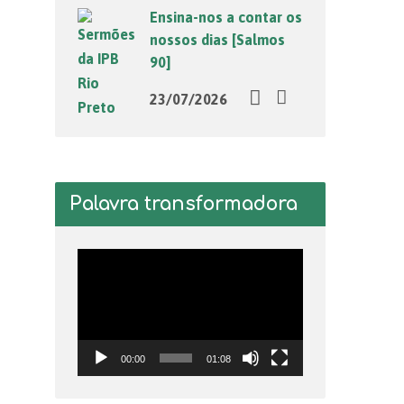
Ensina-nos a contar os
nossos dias [Salmos
90]
23/07/2026
Palavra transformadora
Tocador
de
vídeo
00:00
01:08