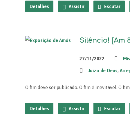
Detalhes
Assistir
Escutar
Silêncio! [Am 8
27/11/2022
Mis
Juízo de Deus
,
Arre
O fim deve ser publicado. O fim é inevitável. O fim 
Detalhes
Assistir
Escutar