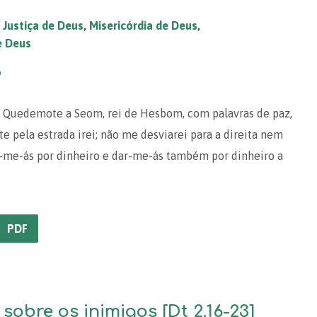
,
Justiça de Deus
,
Misericórdia de Deus
,
e Deus
o
 Quedemote a Seom, rei de Hesbom, com palavras de paz,
e pela estrada irei; não me desviarei para a direita nem
-me-ás por dinheiro e dar-me-ás também por dinheiro a
PDF
sobre os inimigos [Dt 2.16-23]