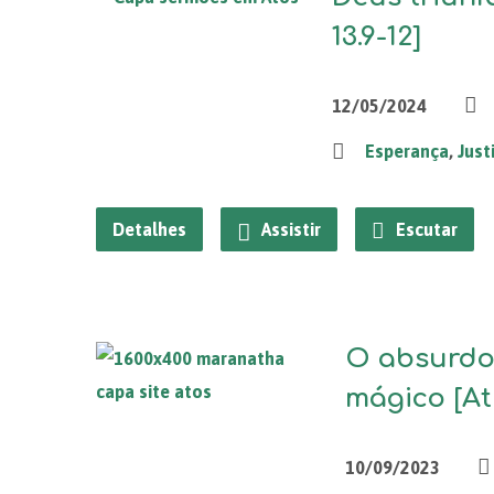
13.9-12]
12/05/2024
Esperança
,
Just
Detalhes
Assistir
Escutar
O absurdo
mágico [At 
10/09/2023