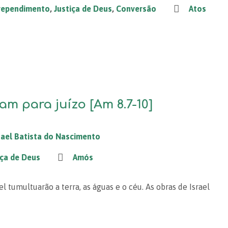
rependimento
,
Justiça de Deus
,
Conversão
Atos
am para juízo [Am 8.7-10]
ael Batista do Nascimento
iça de Deus
Amós
el tumultuarão a terra, as águas e o céu. As obras de Israel