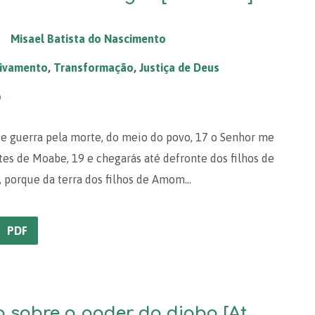
Misael Batista do Nascimento
ivamento
,
Transformação
,
Justiça de Deus
o
e guerra pela morte, do meio do povo, 17 o Senhor me
mites de Moabe, 19 e chegarás até defronte dos filhos de
 porque da terra dos filhos de Amom…
PDF
a sobre o poder do diabo [At