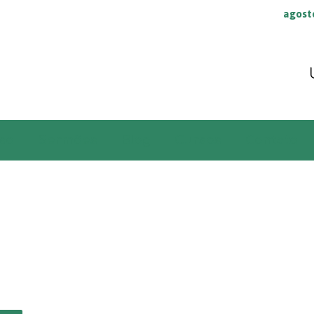
agost
so
Sermões
Blog
Cursos
Contato