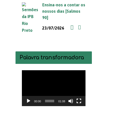
Ensina-nos a contar os
nossos dias [Salmos
90]
23/07/2026
Palavra transformadora
Tocador
de
vídeo
00:00
01:08