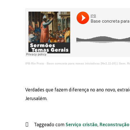
IPB Rio Preto
·
Base concreta para novas iniciativas [Ne2.11-20] | Sem. 
Verdades que fazem diferença no ano novo, extraí
Jerusalém.
Taggeado com
Serviço cristão
,
Reconstrução