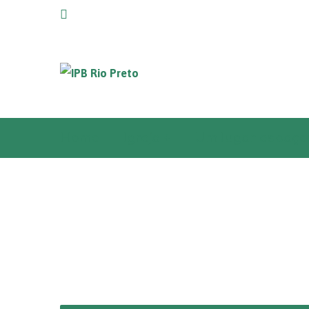
Home
Igreja +
Um lugar espaço