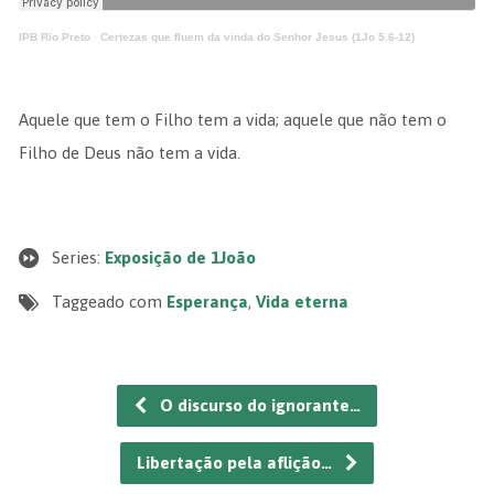
IPB Rio Preto
·
Certezas que fluem da vinda do Senhor Jesus (1Jo 5.6-12)
Aquele que tem o Filho tem a vida; aquele que não tem o
Filho de Deus não tem a vida.
Series:
Exposição de 1João
Taggeado com
Esperança
,
Vida eterna
O discurso do ignorante…
Libertação pela aflição…