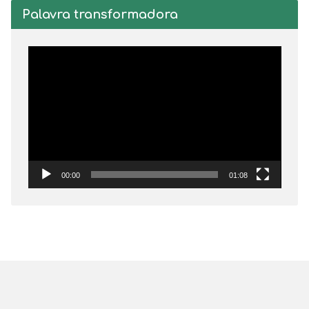
Palavra transformadora
Tocador
de
vídeo
00:00
01:08