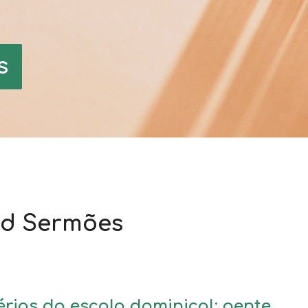
s
ged Sermões
érias da escola dominical: gente