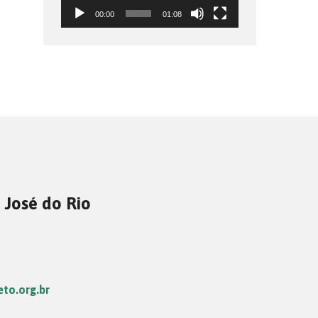
00:00
01:08
 José do Rio
eto.org.br