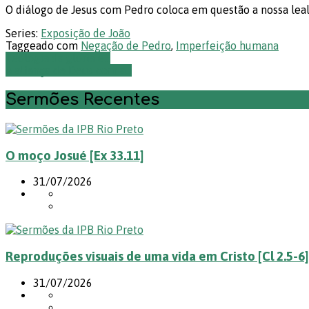
O diálogo de Jesus com Pedro coloca em questão a nossa lea
Series:
Exposição de João
Taggeado com
Negação de Pedro
,
Imperfeição humana
Teologia da glória e…
A aliança de Deus com a…
Sermões Recentes
O moço Josué [Ex 33.11]
31/07/2026
Reproduções visuais de uma vida em Cristo [Cl 2.5-6]
31/07/2026