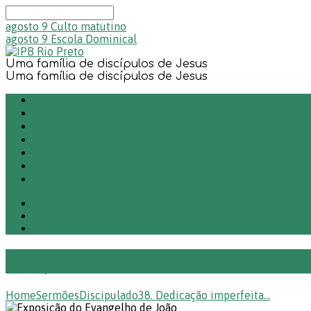
Buscar
agosto 9
Culto matutino
agosto 9
Escola Dominical
Uma família de discípulos de Jesus
Uma família de discípulos de Jesus
Home
Igreja +
Um lugar espaçoso
Sermões
Blog
Cursos
Contato
Arquivos de sermões
Home
Sermões
Discipulado
38. Dedicação imperfeita…