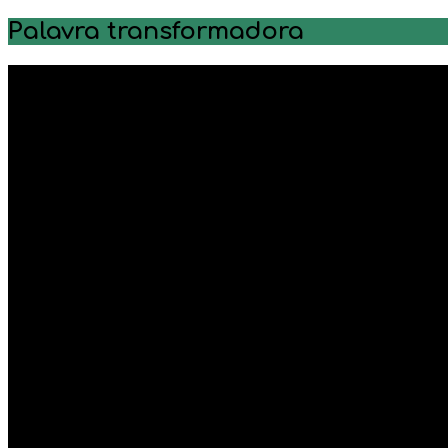
Palavra transformadora
Tocador
de
vídeo