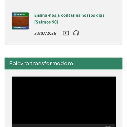
Ensina-nos a contar os nossos dias
[Salmos 90]
23/07/2026
Palavra transformadora
Tocador
de
vídeo