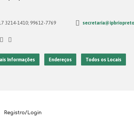
7 3214-1410; 99612-7769
secretaria@ipbriopreto
ais Informações
Endereços
Todos os Locais
Registro/Login