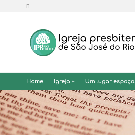
Home
Igreja +
Um lugar espaço