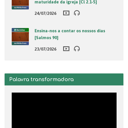
maturidade da igreja [Cl 2.1-5]
24/07/2026
Ensina-nos a contar os nossos dias
[Salmos 90]
23/07/2026
Palavra transformadora
Tocador
de
vídeo