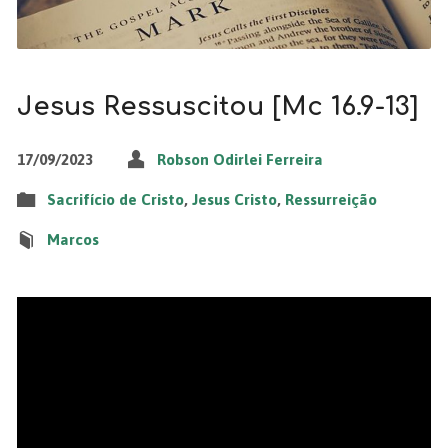
Jesus Ressuscitou [Mc 16.9-13]
17/09/2023
Robson Odirlei Ferreira
Sacrifício de Cristo
,
Jesus Cristo
,
Ressurreição
Marcos