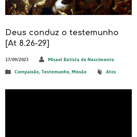
Deus conduz o testemunho
[At 8.26-29]
17/09/2023
Misael Batista do Nascimento
Compaixão
,
Testemunho
,
Missão
Atos