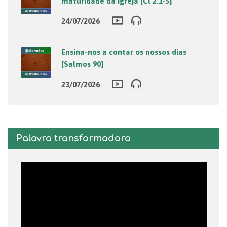
maturidade da igreja [Cl 2.1-5]
24/07/2026
Ensina-nos a contar os nossos dias
[Salmos 90]
23/07/2026
Palavra transformadora
Tocador
de
vídeo