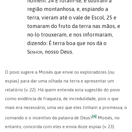
homem. 24 E foram-se, e subiram à
região montanhosa, e, espiando a
terra, vieram até o vale de Escol, 25 e
tomaram do fruto da terra nas mãos, e
no-lo trouxeram, e nos informaram,
dizendo: É terra boa que nos dá o
Senhor
, nosso Deus.
O povo sugere a Moisés que envie os exploradores (ou
espias) para dar uma olhada na terra e apresentar um
relatório (v. 22). Há quem entenda esta sugestão do povo
como evidência de fraqueza, de incredulidade, pois o que
mais era necessário, uma vez que eles tinham a promessa, o
[6]
comando e o incentivo da palavra de Deus?
Moisés, no
entanto, concorda com eles e envia doze espias (v. 23).