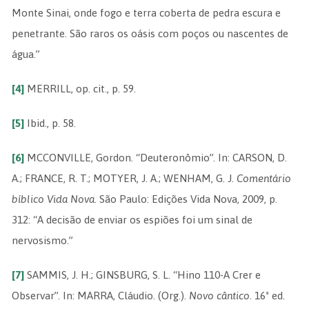
Monte Sinai, onde fogo e terra coberta de pedra escura e
penetrante. São raros os oásis com poços ou nascentes de
água.”
[4]
MERRILL, op. cit., p. 59.
[5]
Ibid., p. 58.
[6]
MCCONVILLE, Gordon. “Deuteronômio”. In: CARSON, D.
A.; FRANCE, R. T.; MOTYER, J. A.; WENHAM, G. J.
Comentário
bíblico Vida Nova
. São Paulo: Edições Vida Nova, 2009, p.
312: “A decisão de enviar os espiões foi um sinal de
nervosismo.”
[7]
SAMMIS, J. H.; GINSBURG, S. L. “Hino 110-A Crer e
Observar”. In: MARRA, Cláudio. (Org.).
Novo cântico
. 16ª ed.