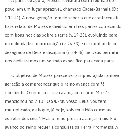
A partir de agora, Moisés revisitará outra reunião do
povo, em um lugar aprazível, chamado Cades-Barneia (Dt
1.19-46). A nova geração tem de saber o que aconteceu ali.
Este relato de Moisés é dividido em três partes começando
com boas notícias sobre a terra (v. 19-25), evoluindo para
incredulidade e murmuração (v. 26-33) e descambando no
desagrado de Deus e disciplina (v. 34-46). Se Deus permitir,
nós dedicaremos um sermão específico para cada parte.
O objetivo de Moisés parece ser simples: ajudar a nova
geração a compreender que o reino avança com fé
obediente. O reino já estava avançando como Moisés
mencionou no v. 10: “O
Senhor
, vosso Deus, vos tem
multiplicado; e eis que, já hoje, sois multidão como as
estrelas dos céus”. Mas o reino precisa avançar mais. E o
avanço do reino requer a conquista da Terra Prometida. A