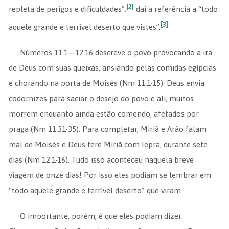
[2]
repleta de perigos e dificuldades”;
daí a referência a “todo
[3]
aquele grande e terrível deserto que vistes”.
Números 11.1—12.16 descreve o povo provocando a ira
de Deus com suas queixas, ansiando pelas comidas egípcias
e chorando na porta de Moisés (Nm 11.1-15). Deus envia
codornizes para saciar o desejo do povo e ali, muitos
morrem enquanto ainda estão comendo, afetados por
praga (Nm 11.31-35). Para completar, Miriã e Arão falam
mal de Moisés e Deus fere Miriã com lepra, durante sete
dias (Nm 12.1-16). Tudo isso aconteceu naquela breve
viagem de onze dias! Por isso eles podiam se lembrar em
“todo aquele grande e terrível deserto” que viram.
O importante, porém, é que eles podiam dizer: