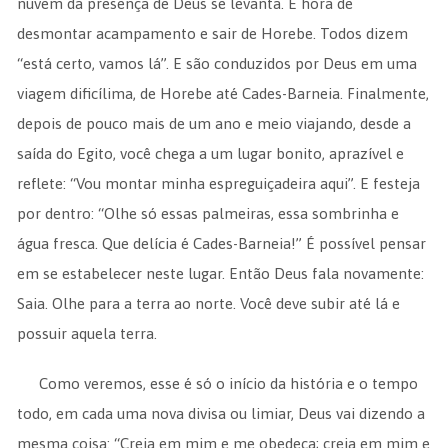
nuvem da presença de Deus se levanta. É hora de
desmontar acampamento e sair de Horebe. Todos dizem
“está certo, vamos lá”. E são conduzidos por Deus em uma
viagem dificílima, de Horebe até Cades-Barneia. Finalmente,
depois de pouco mais de um ano e meio viajando, desde a
saída do Egito, você chega a um lugar bonito, aprazível e
reflete: “Vou montar minha espreguiçadeira aqui”. E festeja
por dentro: “Olhe só essas palmeiras, essa sombrinha e
água fresca. Que delícia é Cades-Barneia!” É possível pensar
em se estabelecer neste lugar. Então Deus fala novamente:
Saia. Olhe para a terra ao norte. Você deve subir até lá e
possuir aquela terra.
Como veremos, esse é só o início da história e o tempo
todo, em cada uma nova divisa ou limiar, Deus vai dizendo a
mesma coisa: “Creia em mim e me obedeça; creia em mim e