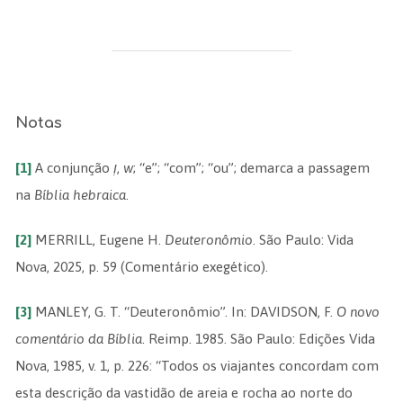
Notas
[1]
A conjunção
וְ
,
w
; “e”; “com”; “ou”; demarca a passagem
na
Bíblia hebraica
.
[2]
MERRILL, Eugene H.
Deuteronômio
. São Paulo: Vida
Nova, 2025, p. 59 (Comentário exegético).
[3]
MANLEY, G. T. “Deuteronômio”. In: DAVIDSON, F.
O novo
comentário da Bíblia
. Reimp. 1985. São Paulo: Edições Vida
Nova, 1985, v. 1, p. 226: “Todos os viajantes concordam com
esta descrição da vastidão de areia e rocha ao norte do