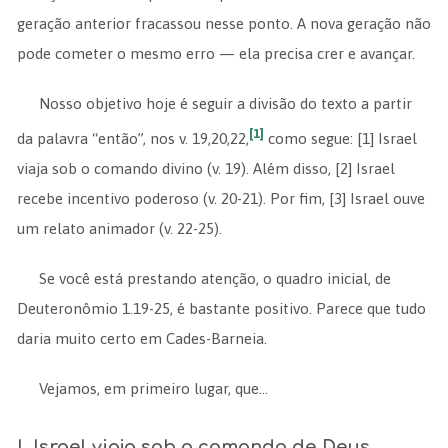
geração anterior fracassou nesse ponto. A nova geração não
pode cometer o mesmo erro — ela precisa crer e avançar.
Nosso objetivo hoje é seguir a divisão do texto a partir
[1]
da palavra “então”, nos v. 19,20,22,
como segue: [1] Israel
viaja sob o comando divino (v. 19). Além disso, [2] Israel
recebe incentivo poderoso (v. 20-21). Por fim, [3] Israel ouve
um relato animador (v. 22-25).
Se você está prestando atenção, o quadro inicial, de
Deuteronômio 1.19-25, é bastante positivo. Parece que tudo
daria muito certo em Cades-Barneia.
Vejamos, em primeiro lugar, que…
I. Israel viaja sob o comando de Deus