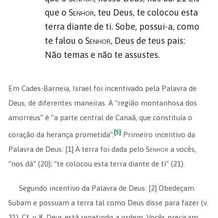
que o
Senhor
, teu Deus, te colocou esta
terra diante de ti. Sobe, possui-a, como
te falou o
Senhor
, Deus de teus pais:
Não temas e não te assustes.
Em Cades-Barneia, Israel foi incentivado pela Palavra de
Deus, de diferentes maneiras. A “região montanhosa dos
amorreus” é “a parte central de Canaã, que constituía o
[5]
coração da herança prometida”.
Primeiro incentivo da
Palavra de Deus: [1] A terra foi dada pelo
Senhor
a vocês,
“nos dá” (20); “te colocou esta terra diante de ti” (21).
Segundo incentivo da Palavra de Deus: [2] Obedeçam.
Subam e possuam a terra tal como Deus disse para fazer (v.
21). Cf. v. 8. Deus está repetindo a ordem. Vocês precisam