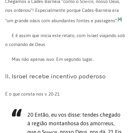
Chegamos a Cades-Barneia “como o
Senhor
, nosso Deus,
nos ordenou”! Especialmente porque Cades-Barneia era
[4]
“um grande oásis com abundantes fontes e pastagens”.
E é assim que inicia este relato, com Israel viajando sob
o comando de Deus.
Mas não apenas isso. Em segundo lugar…
II. Israel recebe incentivo poderoso
É o que consta nos v. 20-21:
20 Então, eu vos disse: tendes chegado
à região montanhosa dos amorreus,
que o
Senhor
, nosso Deus, nos dá. 21 Eis