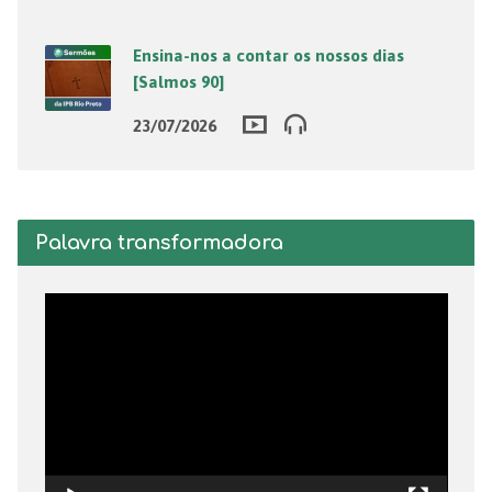
Ensina-nos a contar os nossos dias
[Salmos 90]
23/07/2026
Palavra transformadora
Tocador
de
vídeo