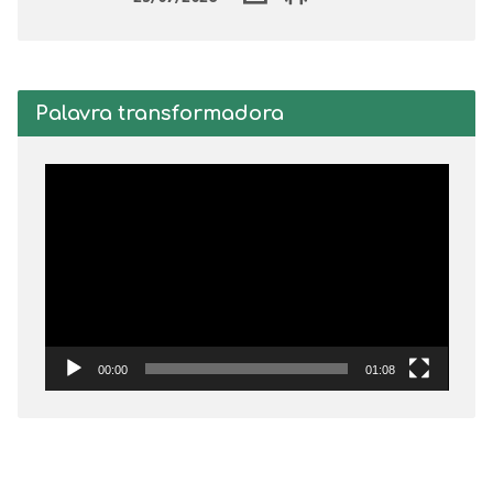
Palavra transformadora
Tocador
de
vídeo
00:00
01:08