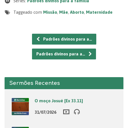
Series:
Padrões divinos para a família
Taggeado com
Missão
,
Mãe
,
Aborto
,
Maternidade
Padrões divinos para a…
Padrões divinos para a…
Sermões Recentes
O moço Josué [Ex 33.11]
31/07/2026