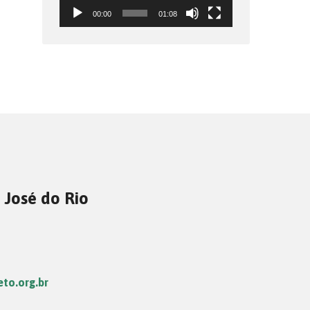
00:00
01:08
 José do Rio
eto.org.br