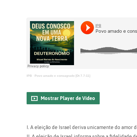
IPB
·
Povo amado e consagrado [Dt 7.7-11]
Mostrar Player de Vídeo
I. A eleição de Israel deriva unicamente do amor 
II. A eleição de Israel informa sobre a fidelidade 