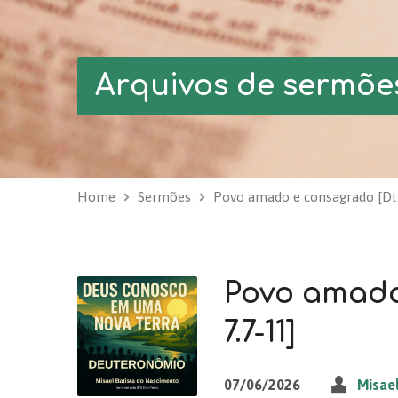
Arquivos de sermõe
Home
Sermões
Povo amado e consagrado [D
Povo amado
7.7-11]
07/06/2026
Misae