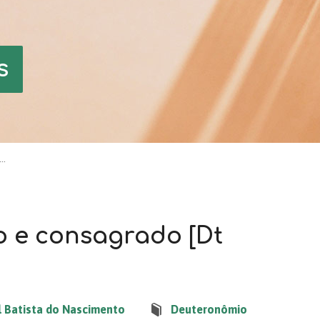
s
t…
 e consagrado [Dt
l Batista do Nascimento
Deuteronômio