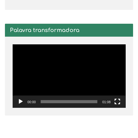
Palavra transformadora
Tocador
de
vídeo
00:00
01:08