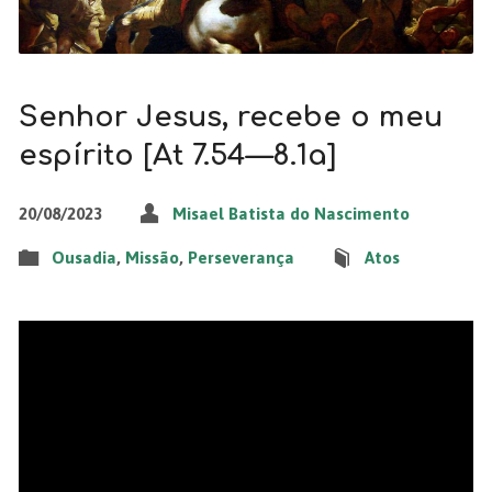
Senhor Jesus, recebe o meu
espírito [At 7.54—8.1a]
20/08/2023
Misael Batista do Nascimento
Ousadia
,
Missão
,
Perseverança
Atos