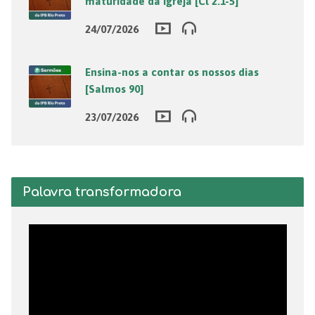
maturidade da igreja [Cl 2.1-5]
24/07/2026
Ensina-nos a contar os nossos dias
[Salmos 90]
23/07/2026
Palavra transformadora
Tocador
de
vídeo