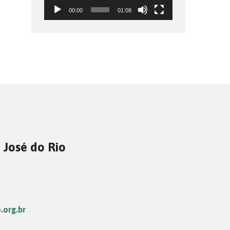
00:00
01:08
 José do Rio
.org.br