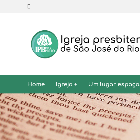
Home
Igreja +
Um lugar espaço