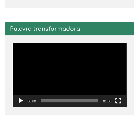
Palavra transformadora
Tocador
de
vídeo
00:00
01:08