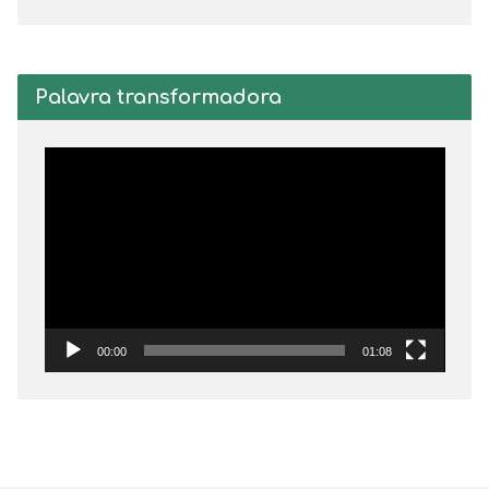
Palavra transformadora
Tocador
de
vídeo
00:00
01:08