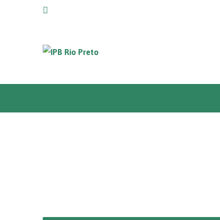
Home
Igreja +
Um lugar espaço