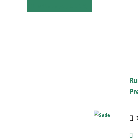
O tiro no pé [Hb 6.4-8]
Ru
Pr
1