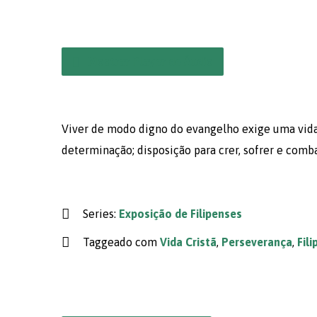
Mostrar Player de Áudio
Viver de modo digno do evangelho exige uma vida
determinação; disposição para crer, sofrer e comba
Series:
Exposição de Filipenses
Taggeado com
Vida Cristã
,
Perseverança
,
Fil