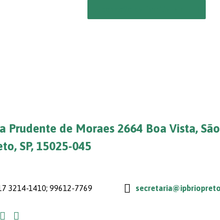
A conexão da família [Gn…
a Prudente de Moraes 2664 Boa Vista, São
eto, SP, 15025-045
7 3214-1410; 99612-7769
secretaria@ipbriopreto