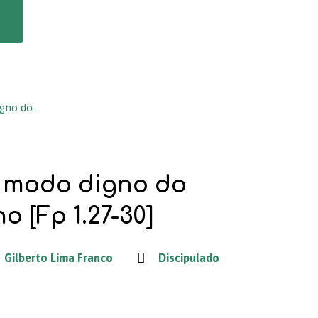
s
igno do…
e modo digno do
o [Fp 1.27-30]
Gilberto Lima Franco
Discipulado