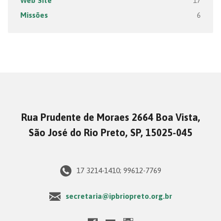
Web Site
17
Missões
6
Rua Prudente de Moraes 2664 Boa Vista,
São José do Rio Preto, SP, 15025-045
17 3214-1410; 99612-7769
secretaria@ipbriopreto.org.br