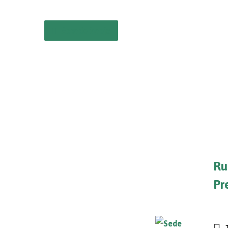
Acorde igreja
Ru
Pr