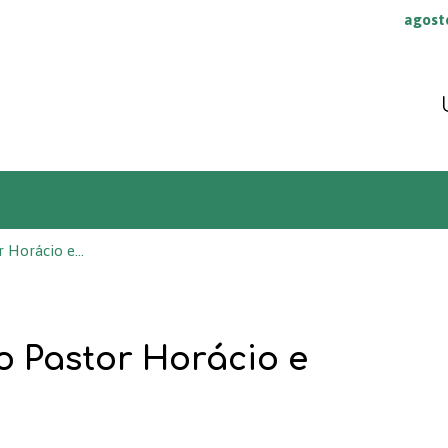
agost
so
Sermões
Blog
Cursos
Contato
r Horácio e…
do Pastor Horácio e