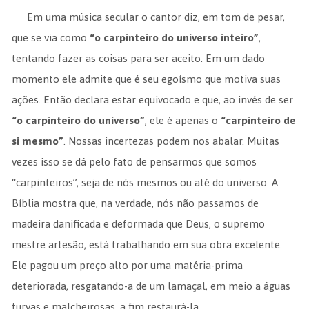
Em uma música secular o cantor diz, em tom de pesar,
que se via como
“o carpinteiro do universo inteiro”
,
tentando fazer as coisas para ser aceito. Em um dado
momento ele admite que é seu egoísmo que motiva suas
ações. Então declara estar equivocado e que, ao invés de ser
“o carpinteiro do universo”
, ele é apenas o
“carpinteiro de
si mesmo”
. Nossas incertezas podem nos abalar. Muitas
vezes isso se dá pelo fato de pensarmos que somos
“carpinteiros”, seja de nós mesmos ou até do universo. A
Bíblia mostra que, na verdade, nós não passamos de
madeira danificada e deformada que Deus, o supremo
mestre artesão, está trabalhando em sua obra excelente.
Ele pagou um preço alto por uma matéria-prima
deteriorada, resgatando-a de um lamaçal, em meio a águas
turvas e malcheirosas, a fim restaurá-la.