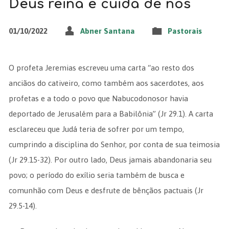
Deus reina e cuida de nós
01/10/2022
Abner Santana
Pastorais
O profeta Jeremias escreveu uma carta “ao resto dos
anciãos do cativeiro, como também aos sacerdotes, aos
profetas e a todo o povo que Nabucodonosor havia
deportado de Jerusalém para a Babilônia” (Jr 29.1). A carta
esclareceu que Judá teria de sofrer por um tempo,
cumprindo a disciplina do Senhor, por conta de sua teimosia
(Jr 29.15-32). Por outro lado, Deus jamais abandonaria seu
povo; o período do exílio seria também de busca e
comunhão com Deus e desfrute de bênçãos pactuais (Jr
29.5-14).