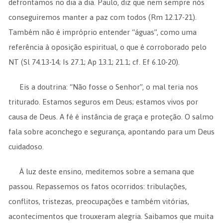
defrontamos no dia a dia. Paulo, diz que nem sempre nós
conseguiremos manter a paz com todos (Rm 12.17-21).
Também não é impróprio entender “águas”, como uma
referência à oposição espiritual, o que é corroborado pelo
NT (Sl 74.13-14; Is 27.1; Ap 13.1; 21.1; cf. Ef 6.10-20).
Eis a doutrina: “Não fosse o Senhor”, o mal teria nos
triturado. Estamos seguros em Deus; estamos vivos por
causa de Deus. A fé é instância de graça e proteção. O salmo
fala sobre aconchego e segurança, apontando para um Deus
cuidadoso.
À luz deste ensino, meditemos sobre a semana que
passou. Repassemos os fatos ocorridos: tribulações,
conflitos, tristezas, preocupações e também vitórias,
acontecimentos que trouxeram alegria. Saibamos que muita