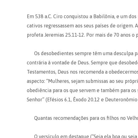
Em 538 a.C. Ciro conquistou a Babilônia, e um dos 
cativos regressassem aos seus países de origem. A
profeta Jeremias 25.11-12. Por mais de 70 anos o p
Os desobedientes sempre têm uma desculpa par
contrária à vontade de Deus. Sempre que desobed
Testamentos, Deus nos recomenda a obedecermos
aspecto: “Mulheres, sejam submissas ao seu própr
obediência para os que servem e também para os se
Senhor” (Efésios 6.1, Êxodo 20.12 e Deuteronômio 
Quantas recomendações para os filhos no Vel
O versículo em destaque (“Seja ela boa ou sej