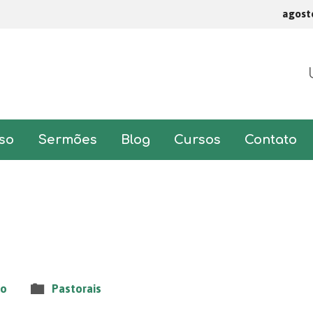
agost
so
Sermões
Blog
Cursos
Contato
to
Pastorais