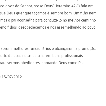
s a voz do Senhor, nosso Deus” Jeremias 42.6) fala em
O que Deus quer que façamos é sempre bom. Um filho nem
mas o pai aconselha para conduzi-lo no melhor caminho.
Como filhos, desobedecemos e nos assemelhando ao povo
a serem melhores funcionários e alcançarem a promoção.
to de boas notas para serem bons profissionais.
para sermos obedientes, honrando Deus como Pai.
de 15/07/2012.