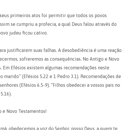
seus primeiros atos foi permitir que todos os povos
ssim se cumpriu a profecia, a qual Deus falou através do
ovo judeu ficou cativo.
a justificarem suas falhas. A desobediência é uma reação
ecermos, sofreremos as consequências. No Antigo e Novo
. Em Efésios existem algumas recomendações neste
io marido” (Efésios 5.22 e 1 Pedro 3.1). Recomendações de
nhores (Efésios 6.5-9). “Filhos obedecei a vossos pais no
5.16).
ho e Novo Testamentos!
a má, obedecemos a voz do Senhor, nosso Deus, a quem te