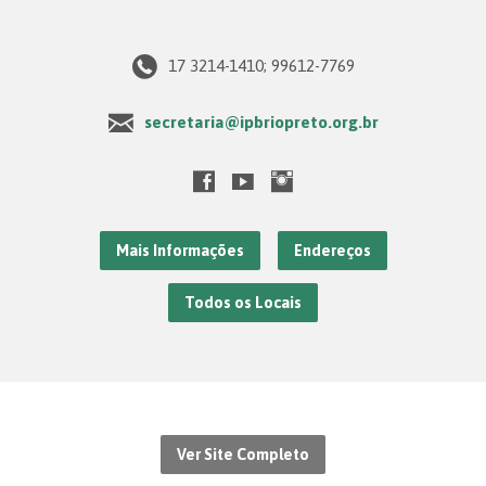
17 3214-1410; 99612-7769
secretaria@ipbriopreto.org.br
Mais Informações
Endereços
Todos os Locais
Ver Site Completo