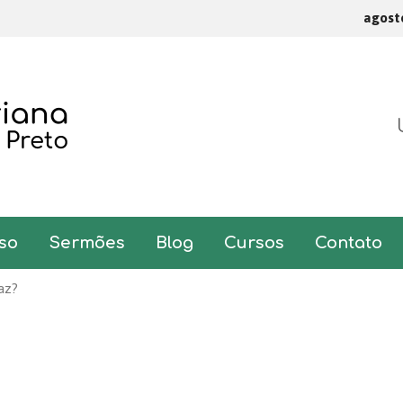
agost
so
Sermões
Blog
Cursos
Contato
az?