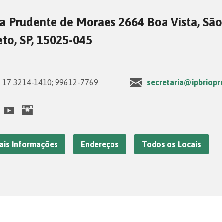
a Prudente de Moraes 2664 Boa Vista, São
eto, SP, 15025-045
17 3214-1410; 99612-7769
secretaria@ipbriopr
ais Informações
Endereços
Todos os Locais