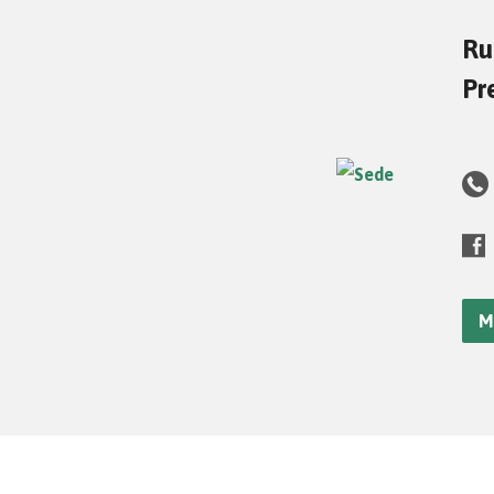
Ru
Pr
M