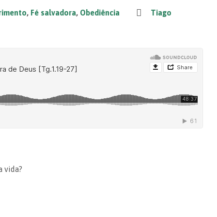
rimento
,
Fé salvadora
,
Obediência
Tiago
a vida?