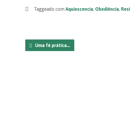
Taggeado com
Aquiescencia
,
Obediência
,
Resi
Uma fé prática…