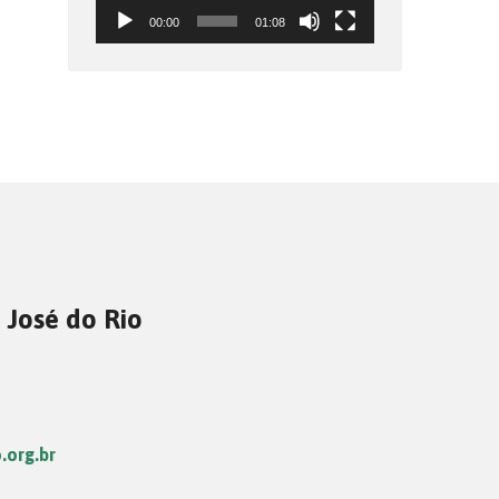
00:00
01:08
 José do Rio
.org.br