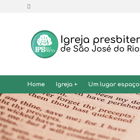
Home
Igreja +
Um lugar espaço