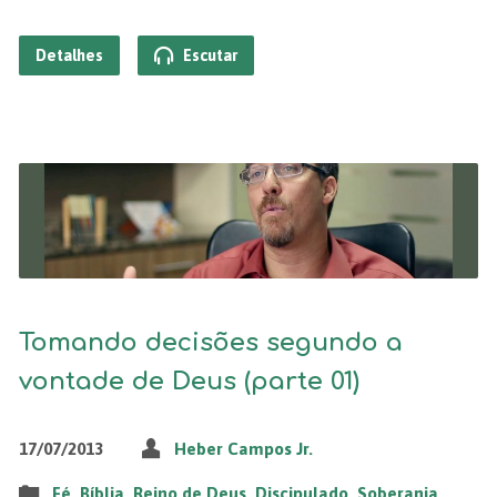
Detalhes
Escutar
Tomando decisões segundo a
vontade de Deus (parte 01)
17/07/2013
Heber Campos Jr.
Fé
,
Bíblia
,
Reino de Deus
,
Discipulado
,
Soberania
,