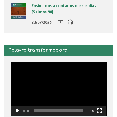
Ensina-nos a contar os nossos dias
[Salmos 90]
23/07/2026
Palavra transformadora
Tocador
de
vídeo
00:00
01:08