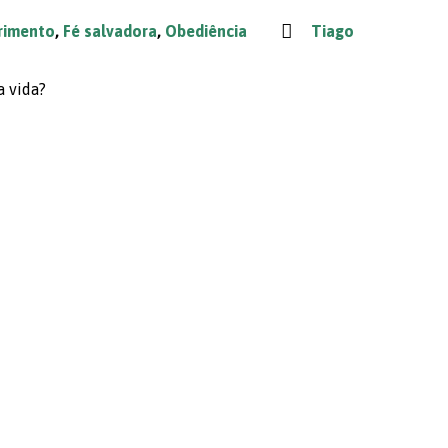
rimento
,
Fé salvadora
,
Obediência
Tiago
a vida?