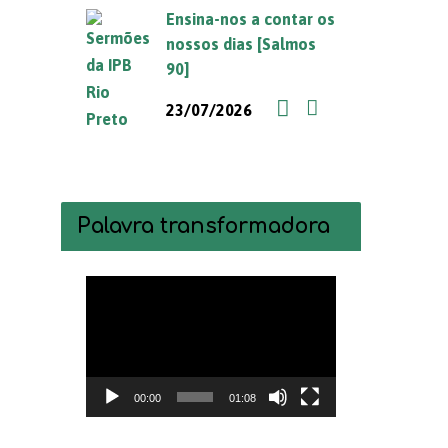
Ensina-nos a contar os
nossos dias [Salmos
90]
23/07/2026
Palavra transformadora
Tocador
de
vídeo
00:00
01:08