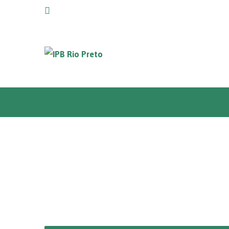
Home
Igreja +
Um lugar espaço