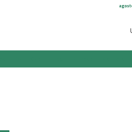
agost
so
Sermões
Blog
Cursos
Contato