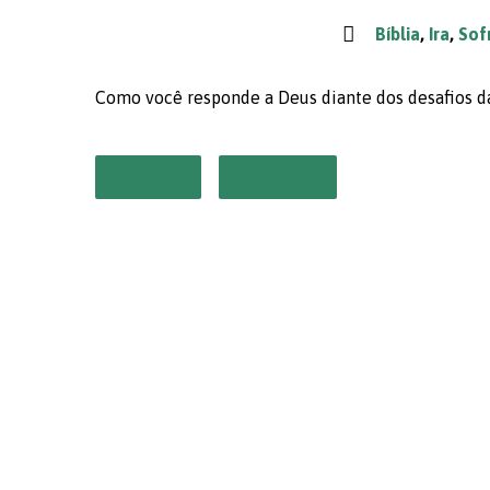
Bíblia
,
Ira
,
Sof
Como você responde a Deus diante dos desafios d
Detalhes
Escutar