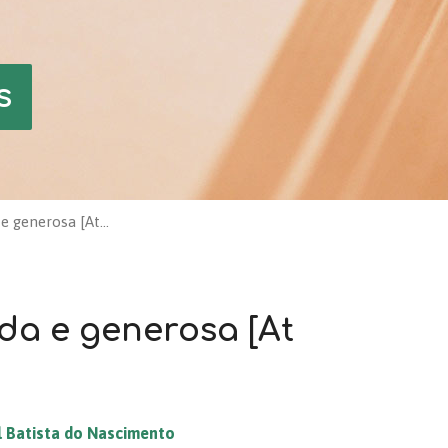
s
a e generosa [At…
ida e generosa [At
l Batista do Nascimento