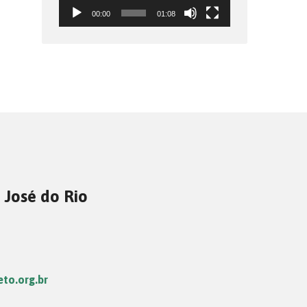
00:00
01:08
 José do Rio
eto.org.br