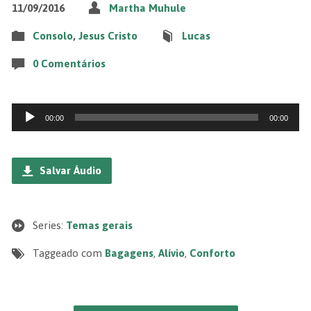
11/09/2016
Martha Muhule
Consolo
,
Jesus Cristo
Lucas
0 Comentários
Tocador
00:00
00:00
de
áudio
Salvar Áudio
Series:
Temas gerais
Taggeado com
Bagagens
,
Alívio
,
Conforto