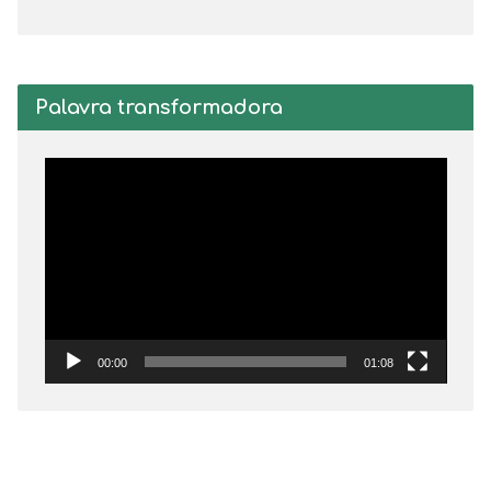
Palavra transformadora
Tocador
de
vídeo
00:00
01:08