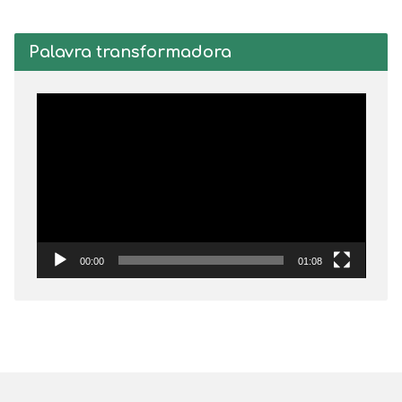
Palavra transformadora
Tocador
de
vídeo
00:00
01:08