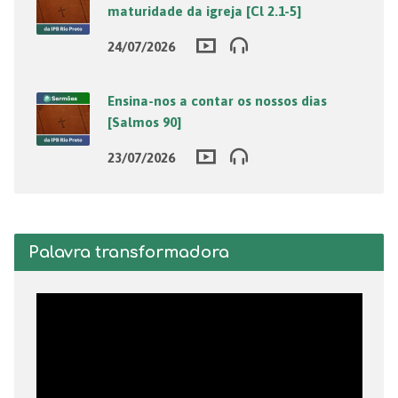
maturidade da igreja [Cl 2.1-5]
24/07/2026
Ensina-nos a contar os nossos dias
[Salmos 90]
23/07/2026
Palavra transformadora
Tocador
de
vídeo