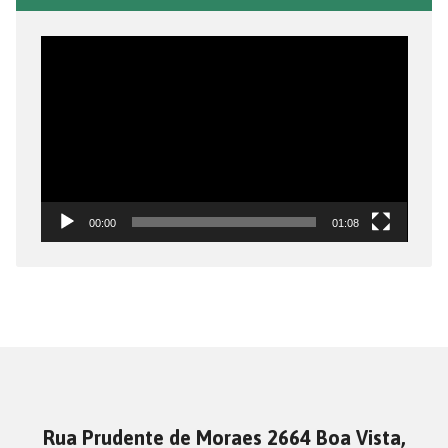
Tocador
de
vídeo
00:00
01:08
Rua Prudente de Moraes 2664 Boa Vista,