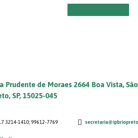
O que esperamos e…
a Prudente de Moraes 2664 Boa Vista, São
eto, SP, 15025-045
7 3214-1410; 99612-7769
secretaria@ipbriopreto