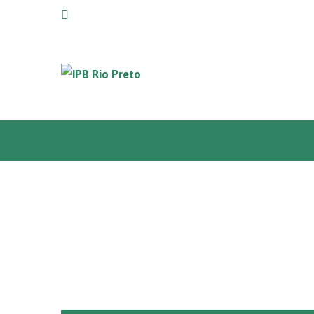
Home
Igreja +
Um lugar espaço