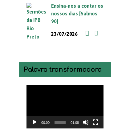
Ensina-nos a contar os
nossos dias [Salmos
90]
23/07/2026
Palavra transformadora
Tocador
de
vídeo
00:00
01:08