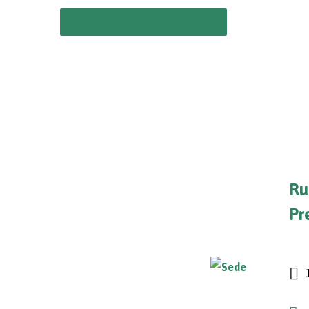
O tempo mau [Am 5.10-13]
Ru
Pr
1