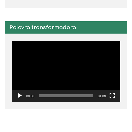
Palavra transformadora
Tocador
de
vídeo
00:00
01:08