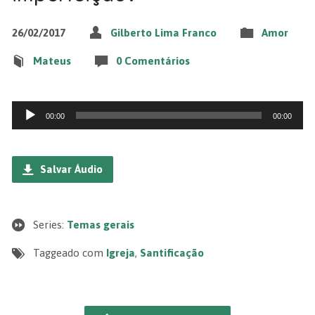
26/02/2017
Gilberto Lima Franco
Amor
Mateus
0 Comentários
Tocador
00:00
00:00
de
áudio
Salvar Áudio
Series:
Temas gerais
Taggeado com
Igreja
,
Santificação