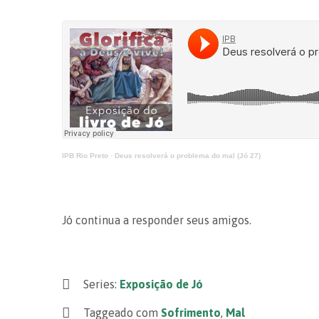
IPB Rio Preto
·
Deus resolverá o problema do mal (Jó 27)
Jó continua a responder seus amigos.
Series:
Exposição de Jó
Taggeado com
Sofrimento
,
Mal