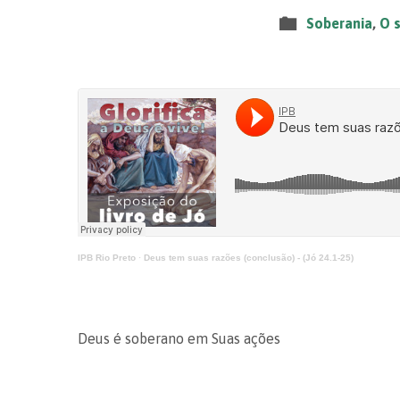
Soberania
,
O 
IPB Rio Preto
·
Deus tem suas razões (conclusão) - (Jó 24.1-25)
Deus é soberano em Suas ações