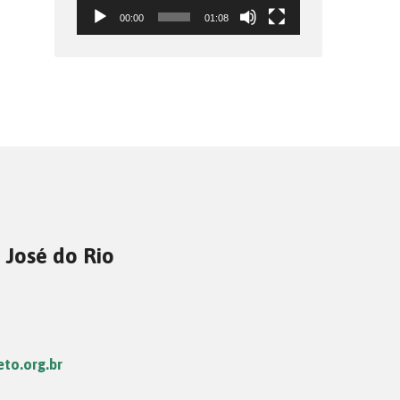
00:00
01:08
 José do Rio
eto.org.br