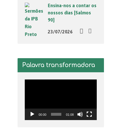
Ensina-nos a contar os
nossos dias [Salmos
90]
23/07/2026
Palavra transformadora
Tocador
de
vídeo
00:00
01:08