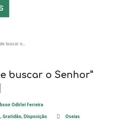
s
de buscar o…
e buscar o Senhor”
]
bson Odirlei Ferreira
s
,
Gratidão
,
Disposição
Oseias