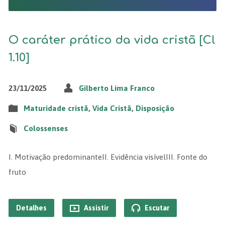
O caráter prático da vida cristã [Cl
1.10]
23/11/2025
Gilberto Lima Franco
Maturidade cristã
,
Vida Cristã
,
Disposição
Colossenses
I. ⁠Motivação predominanteII.⁠ ⁠Evidência visívelIII.⁠ ⁠Fonte do
fruto
Detalhes
Assistir
Escutar