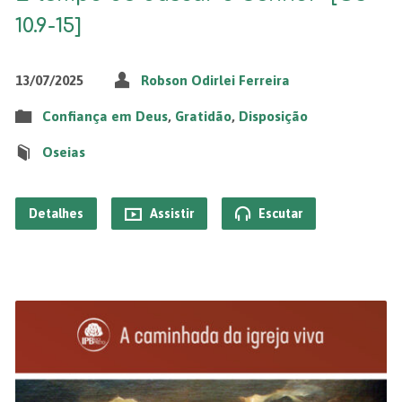
10.9-15]
13/07/2025
Robson Odirlei Ferreira
Confiança em Deus
,
Gratidão
,
Disposição
Oseias
Detalhes
Assistir
Escutar