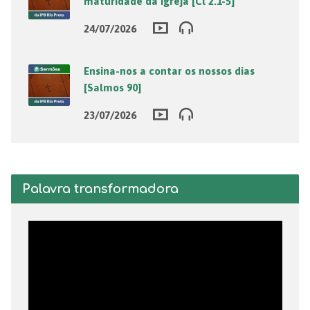
maturidade da igreja [Cl 2.1-5]
24/07/2026
Ensina-nos a contar os nossos dias
[Salmos 90]
23/07/2026
Palavra transformadora
Tocador
de
vídeo