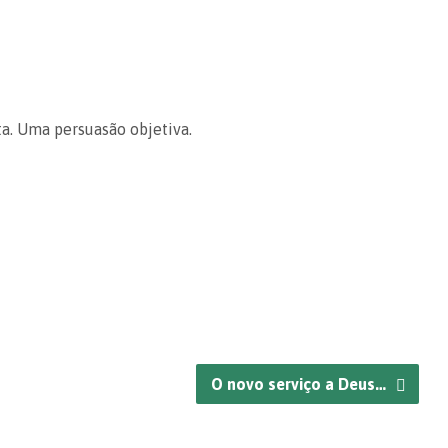
a. Uma persuasão objetiva.
O novo serviço a Deus…