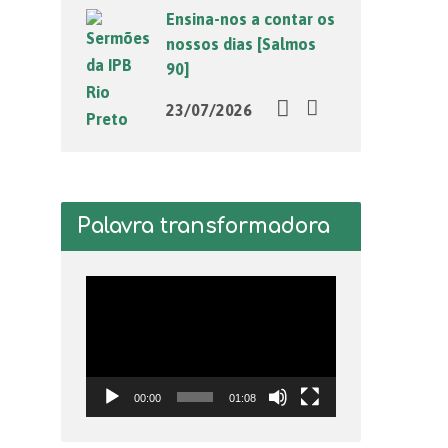
Ensina-nos a contar os
nossos dias [Salmos
90]
23/07/2026
Palavra transformadora
Tocador
de
vídeo
00:00
01:08