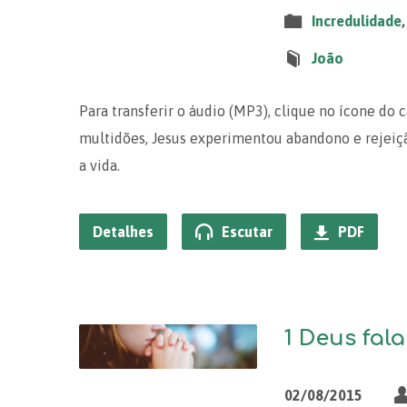
Incredulidade
João
Para transferir o áudio (MP3), clique no ícone do 
multidões, Jesus experimentou abandono e rejeiçã
a vida.
Detalhes
Escutar
PDF
1 Deus fala
02/08/2015