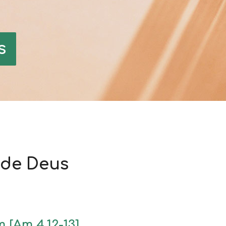
s
 de Deus
 [Am 4.12-13]