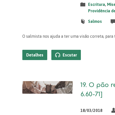
Escritura
,
Mise
Providência d
Salmos
O salmista nos ajuda a ter uma visão correta, para
Detalhes
Escutar
19. O pão r
6.60-71]
18/03/2018