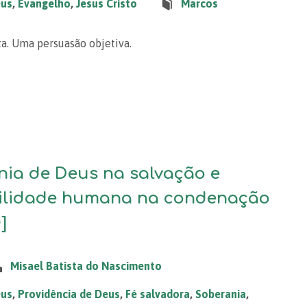
eus
,
Evangelho
,
Jesus Cristo
Marcos
a. Uma persuasão objetiva.
nia de Deus na salvação e
ilidade humana na condenação
]
Misael Batista do Nascimento
eus
,
Providência de Deus
,
Fé salvadora
,
Soberania
,