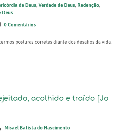
ricórdia de Deus
,
Verdade de Deus
,
Redenção
,
e Deus
0 Comentários
 termos posturas corretas diante dos desafios da vida.
ejeitado, acolhido e traído [Jo
Misael Batista do Nascimento