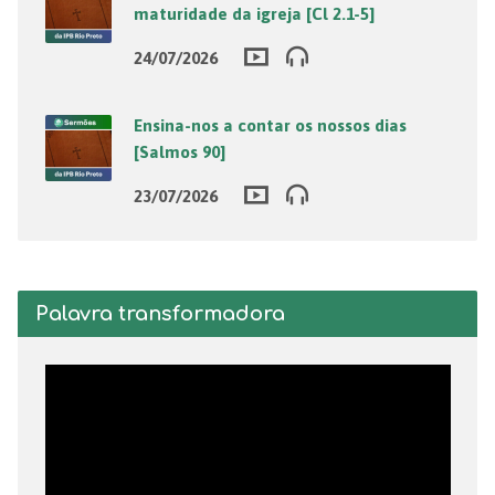
maturidade da igreja [Cl 2.1-5]
24/07/2026
Ensina-nos a contar os nossos dias
[Salmos 90]
23/07/2026
Palavra transformadora
Tocador
de
vídeo