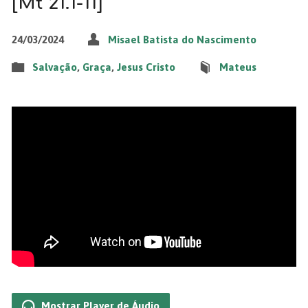
[Mt 21.1-11]
24/03/2024
Misael Batista do Nascimento
Salvação
,
Graça
,
Jesus Cristo
Mateus
Mostrar Player de Áudio