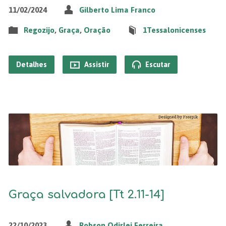
11/02/2024
Gilberto Lima Franco
Regozijo
,
Graça
,
Oração
1Tessalonicenses
Detalhes
Assistir
Escutar
Graça salvadora [Tt 2.11-14]
22/10/2023
Robson Odirlei Ferreira