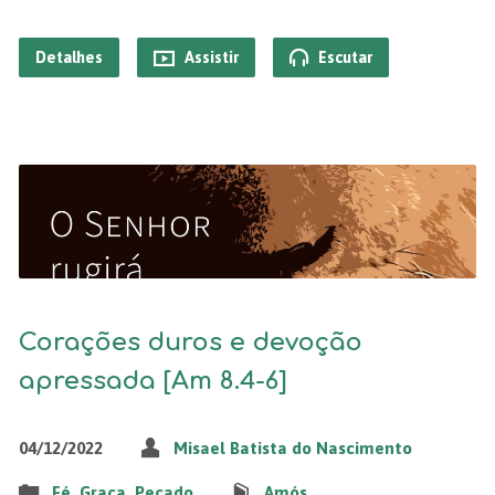
Detalhes
Assistir
Escutar
Corações duros e devoção
apressada [Am 8.4-6]
04/12/2022
Misael Batista do Nascimento
Fé
,
Graça
,
Pecado
Amós