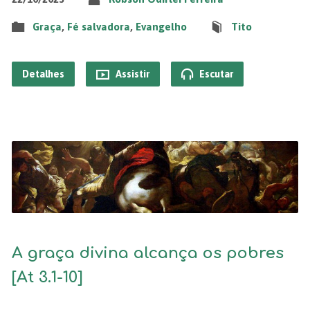
Graça
,
Fé salvadora
,
Evangelho
Tito
Detalhes
Assistir
Escutar
A graça divina alcança os pobres
[At 3.1-10]