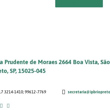
A vida comunitária…
a Prudente de Moraes 2664 Boa Vista, São
eto, SP, 15025-045
7 3214-1410; 99612-7769
secretaria@ipbriopreto