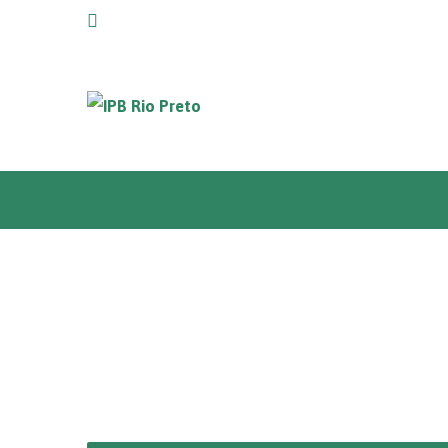
Home
Igreja +
Um lugar espaço